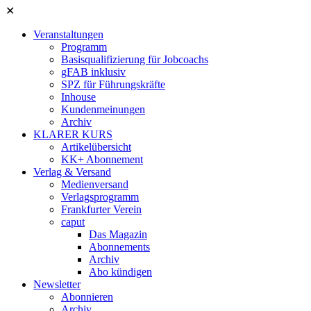
✕
Veranstaltungen
Programm
Basisqualifizierung für Jobcoachs
gFAB inklusiv
SPZ für Führungskräfte
Inhouse
Kundenmeinungen
Archiv
KLARER KURS
Artikelübersicht
KK+ Abonnement
Verlag & Versand
Medienversand
Verlagsprogramm
Frankfurter Verein
caput
Das Magazin
Abonnements
Archiv
Abo kündigen
Newsletter
Abonnieren
Archiv