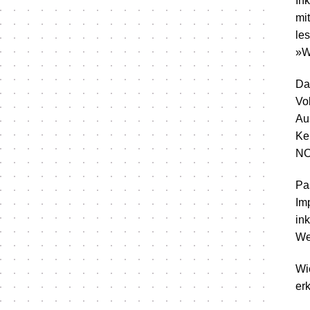
In
mi
le
»W
Daf
Vo
Au
Ke
NO
Pa
Im
in
Wer
Wi
er