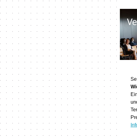
Se
Wi
Ei
un
Te
Pr
In