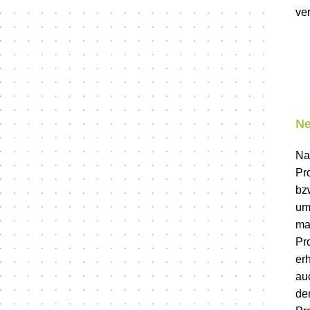
ve
Ne
Na
Pr
bz
um
ma
Pr
er
au
de