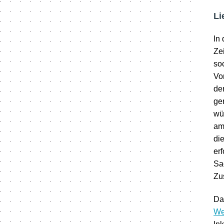
Li
In
Zei
so
Vo
den
ger
wü
am
di
er
Sa
Zu
Da
We