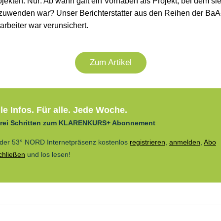
ojekten. Nur: Ab wann galt ein Vorhaben als Projekt, bei dem si
zuwenden war? Unser Berichterstatter aus den Reihen der BaA
arbeiter war verunsichert.
Zum Artikel
le Infos. Für alle. Jede Woche.
drei Schritten zum KLARENKURS+ Abonnement
 der 53° NORD Internetpräsenz kostenlos
registrieren
,
anmelden
,
Abo
chließen
und los lesen!