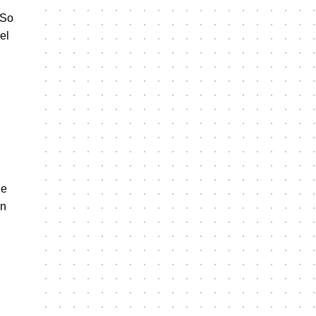
 So
el
ge
en