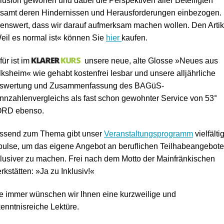
klusion geworfen und dabei die Perspektiven aller Beteiligten
tsamt deren Hindernissen und Herausforderungen einbezogen.
senswert, dass wir darauf aufmerksam machen wollen. Den Artik
eil es normal ist« können Sie
hier
kaufen.
ür ist im
unsere neue, alte Glosse »Neues aus
lksheim« wie gehabt kostenfrei lesbar und unsere alljährliche
swertung und Zusammenfassung des BAGüS-
nnzahlenvergleichs als fast schon gewohnter Service von 53°
RD ebenso.
ssend zum Thema gibt unser
Veranstaltungsprogramm
vielfälti
pulse, um das eigene Angebot an beruflichen Teilhabeangebot
klusiver zu machen. Frei nach dem Motto der Mainfränkischen
kstätten: »Ja zu Inklusiv!«
e immer wünschen wir Ihnen eine kurzweilige und
kenntnisreiche Lektüre.