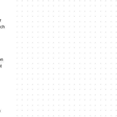
r
uch
d
on
t
n