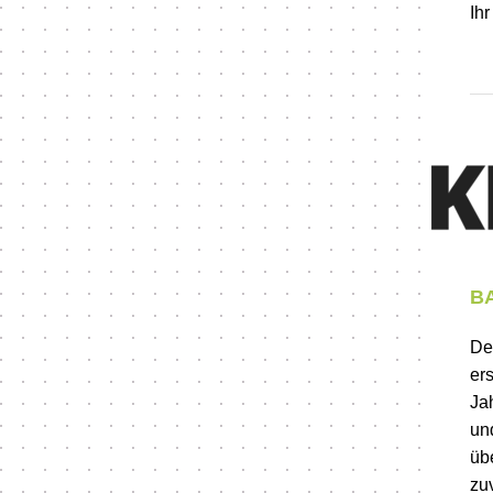
Ih
BA
De
er
Ja
un
üb
zu