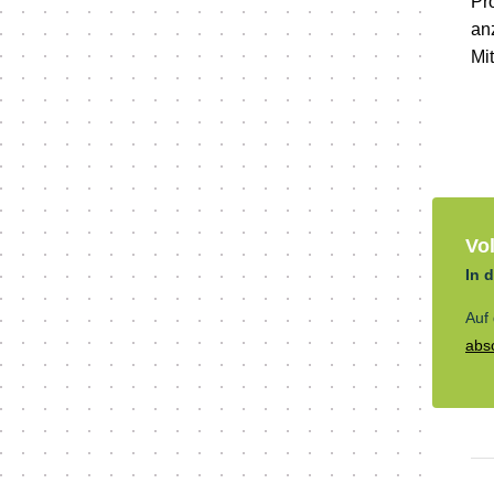
Pr
an
Mit
Vol
In 
Auf
abs