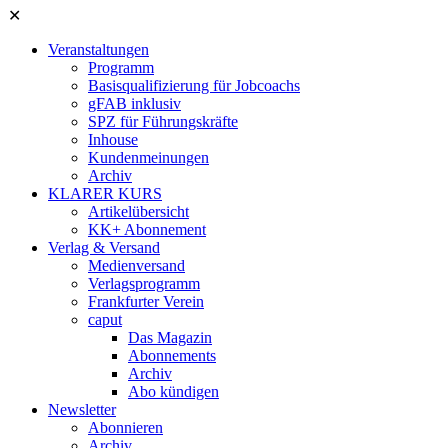
✕
Veranstaltungen
Programm
Basisqualifizierung für Jobcoachs
gFAB inklusiv
SPZ für Führungskräfte
Inhouse
Kundenmeinungen
Archiv
KLARER KURS
Artikelübersicht
KK+ Abonnement
Verlag & Versand
Medienversand
Verlagsprogramm
Frankfurter Verein
caput
Das Magazin
Abonnements
Archiv
Abo kündigen
Newsletter
Abonnieren
Archiv