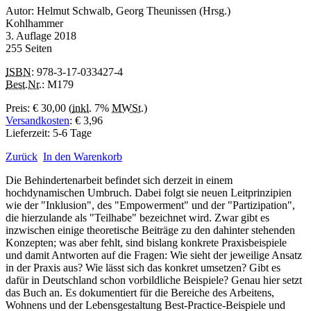
Autor: Helmut Schwalb, Georg Theunissen (Hrsg.)
Kohlhammer
3. Auflage 2018
255 Seiten
ISBN
: 978-3-17-033427-4
Best.Nr.
: M179
Preis: € 30,00 (
inkl.
7%
MWSt.
)
Versandkosten
: € 3,96
Lieferzeit: 5-6 Tage
Zurück
In den Warenkorb
Die Behindertenarbeit befindet sich derzeit in einem
hochdynamischen Umbruch. Dabei folgt sie neuen Leitprinzipien
wie der "Inklusion", des "Empowerment" und der "Partizipation",
die hierzulande als "Teilhabe" bezeichnet wird. Zwar gibt es
inzwischen einige theoretische Beiträge zu den dahinter stehenden
Konzepten; was aber fehlt, sind bislang konkrete Praxisbeispiele
und damit Antworten auf die Fragen: Wie sieht der jeweilige Ansatz
in der Praxis aus? Wie lässt sich das konkret umsetzen? Gibt es
dafür in Deutschland schon vorbildliche Beispiele? Genau hier setzt
das Buch an. Es dokumentiert für die Bereiche des Arbeitens,
Wohnens und der Lebensgestaltung Best-Practice-Beispiele und