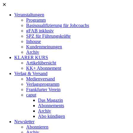
✕
Veranstaltungen
Programm
Basisqualifizierung für Jobcoachs
gFAB inklusiv
SPZ für Führungskräfte
Inhouse
Kundenmeinungen
Archiv
KLARER KURS
Artikelübersicht
KK+ Abonnement
Verlag & Versand
Medienversand
Verlagsprogramm
Frankfurter Verein
caput
Das Magazin
Abonnements
Archiv
Abo kündigen
Newsletter
Abonnieren
Archiv