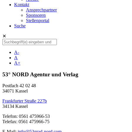
Kontakt
Ansprechpartner
Sponsoren
Stellenportal
Suche
✕
A-
A
A+
53° NORD Agentur und Verlag
Postfach 42 02 48
34071 Kassel
Frankfurter Straße 227b
34134 Kassel
Telefon: 0561 475966-53
Telefax: 0561 475966-75
E-Mail:
info@53grad-nord.com