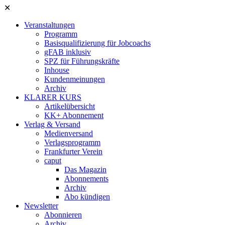
✕
Veranstaltungen
Programm
Basisqualifizierung für Jobcoachs
gFAB inklusiv
SPZ für Führungskräfte
Inhouse
Kundenmeinungen
Archiv
KLARER KURS
Artikelübersicht
KK+ Abonnement
Verlag & Versand
Medienversand
Verlagsprogramm
Frankfurter Verein
caput
Das Magazin
Abonnements
Archiv
Abo kündigen
Newsletter
Abonnieren
Archiv