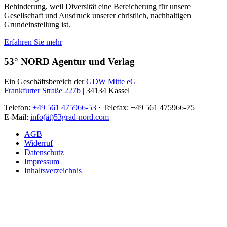
Behinderung, weil Diversität eine Bereicherung für unsere
Gesellschaft und Ausdruck unserer christlich, nachhaltigen
Grundeinstellung ist.
Erfahren Sie mehr
53° NORD Agentur und Verlag
Ein Geschäftsbereich der
GDW Mitte eG
Frankfurter Straße 227b
| 34134 Kassel
Telefon:
+49 561 475966-53
· Telefax: +49 561 475966-75
E-Mail:
info(ät)53grad-nord.com
AGB
Widerruf
Datenschutz
Impressum
Inhaltsverzeichnis