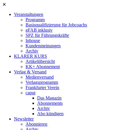
✕
Veranstaltungen
Programm
Basisqualifizierung für Jobcoachs
gFAB inklusiv
SPZ für Führungskräfte
Inhouse
Kundenmeinungen
Archiv
KLARER KURS
Artikelübersicht
KK+ Abonnement
Verlag & Versand
Medienversand
Verlagsprogramm
Frankfurter Verein
caput
Das Magazin
Abonnements
Archiv
Abo kündigen
Newsletter
Abonnieren
Archiv