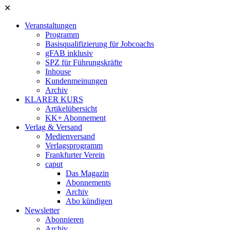
✕
Veranstaltungen
Programm
Basisqualifizierung für Jobcoachs
gFAB inklusiv
SPZ für Führungskräfte
Inhouse
Kundenmeinungen
Archiv
KLARER KURS
Artikelübersicht
KK+ Abonnement
Verlag & Versand
Medienversand
Verlagsprogramm
Frankfurter Verein
caput
Das Magazin
Abonnements
Archiv
Abo kündigen
Newsletter
Abonnieren
Archiv