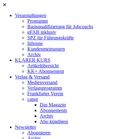
✕
Veranstaltungen
Programm
Basisqualifizierung für Jobcoachs
gFAB inklusiv
SPZ für Führungskräfte
Inhouse
Kundenmeinungen
Archiv
KLARER KURS
Artikelübersicht
KK+ Abonnement
Verlag & Versand
Medienversand
Verlagsprogramm
Frankfurter Verein
caput
Das Magazin
Abonnements
Archiv
Abo kündigen
Newsletter
Abonnieren
Archiv