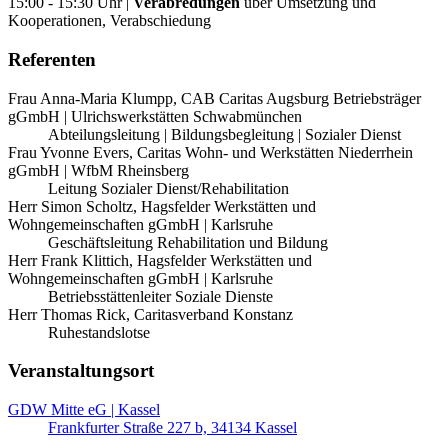
15:00 - 15:30 Uhr |
Verabredungen
über Umsetzung und
Kooperationen, Verabschiedung
Referenten
Frau Anna-Maria Klumpp, CAB Caritas Augsburg Betriebsträger
gGmbH | Ulrichswerkstätten Schwabmünchen
Abteilungsleitung | Bildungsbegleitung | Sozialer Dienst
Frau Yvonne Evers, Caritas Wohn- und Werkstätten Niederrhein
gGmbH | WfbM Rheinsberg
Leitung Sozialer Dienst/Rehabilitation
Herr Simon Scholtz, Hagsfelder Werkstätten und
Wohngemeinschaften gGmbH | Karlsruhe
Geschäftsleitung Rehabilitation und Bildung
Herr Frank Klittich, Hagsfelder Werkstätten und
Wohngemeinschaften gGmbH | Karlsruhe
Betriebsstättenleiter Soziale Dienste
Herr Thomas Rick, Caritasverband Konstanz
Ruhestandslotse
Veranstaltungsort
GDW Mitte eG | Kassel
Frankfurter Straße 227 b, 34134 Kassel