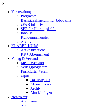
✕
Veranstaltungen
Programm
Basisqualifizierung für Jobcoachs
gFAB inklusiv
SPZ für Führungskräfte
Inhouse
Kundenmeinungen
Archiv
KLARER KURS
Artikelübersicht
KK+ Abonnement
Verlag & Versand
Medienversand
Verlagsprogramm
Frankfurter Verein
caput
Das Magazin
Abonnements
Archiv
Abo kündigen
Newsletter
Abonnieren
Archiv