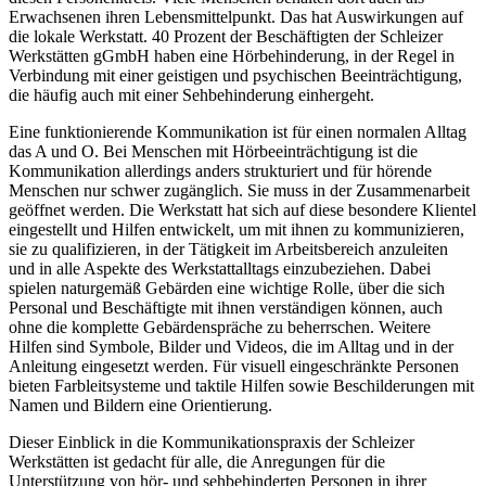
Erwachsenen ihren Lebensmittelpunkt. Das hat Auswirkungen auf
die lokale Werkstatt. 40 Prozent der Beschäftigten der Schleizer
Werkstätten gGmbH haben eine Hörbehinderung, in der Regel in
Verbindung mit einer geistigen und psychischen Beeinträchtigung,
die häufig auch mit einer Sehbehinderung einhergeht.
Eine funktionierende Kommunikation ist für einen normalen Alltag
das A und O. Bei Menschen mit Hörbeeinträchtigung ist die
Kommunikation allerdings anders strukturiert und für hörende
Menschen nur schwer zugänglich. Sie muss in der Zusammenarbeit
geöffnet werden. Die Werkstatt hat sich auf diese besondere Klientel
eingestellt und Hilfen entwickelt, um mit ihnen zu kommunizieren,
sie zu qualifizieren, in der Tätigkeit im Arbeitsbereich anzuleiten
und in alle Aspekte des Werkstattalltags einzubeziehen. Dabei
spielen naturgemäß Gebärden eine wichtige Rolle, über die sich
Personal und Beschäftigte mit ihnen verständigen können, auch
ohne die komplette Gebärdenspräche zu beherrschen. Weitere
Hilfen sind Symbole, Bilder und Videos, die im Alltag und in der
Anleitung eingesetzt werden. Für visuell eingeschränkte Personen
bieten Farbleitsysteme und taktile Hilfen sowie Beschilderungen mit
Namen und Bildern eine Orientierung.
Dieser Einblick in die Kommunikationspraxis der Schleizer
Werkstätten ist gedacht für alle, die Anregungen für die
Unterstützung von hör- und sehbehinderten Personen in ihrer