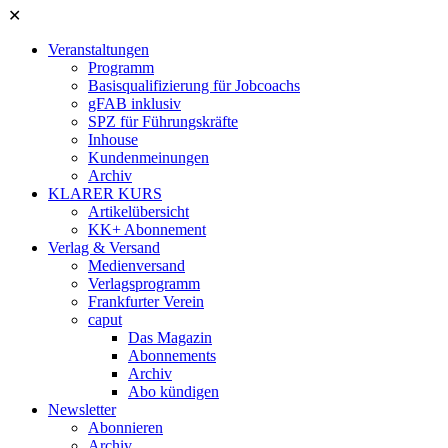
✕
Veranstaltungen
Programm
Basisqualifizierung für Jobcoachs
gFAB inklusiv
SPZ für Führungskräfte
Inhouse
Kundenmeinungen
Archiv
KLARER KURS
Artikelübersicht
KK+ Abonnement
Verlag & Versand
Medienversand
Verlagsprogramm
Frankfurter Verein
caput
Das Magazin
Abonnements
Archiv
Abo kündigen
Newsletter
Abonnieren
Archiv