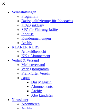
✕
Veranstaltungen
Programm
Basisqualifizierung für Jobcoachs
gFAB inklusiv
SPZ für Führungskräfte
Inhouse
Kundenmeinungen
Archiv
KLARER KURS
Artikelübersicht
KK+ Abonnement
Verlag & Versand
Medienversand
Verlagsprogramm
Frankfurter Verein
caput
Das Magazin
Abonnements
Archiv
Abo kündigen
Newsletter
Abonnieren
Archiv