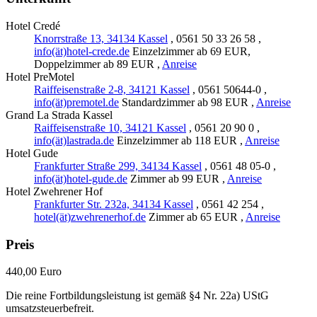
Hotel Credé
Knorrstraße 13, 34134 Kassel
, 0561 50 33 26 58 ,
info(ät)hotel-crede.de
Einzelzimmer ab 69 EUR,
Doppelzimmer ab 89 EUR ,
Anreise
Hotel PreMotel
Raiffeisenstraße 2-8, 34121 Kassel
, 0561 50644-0 ,
info(ät)premotel.de
Standardzimmer ab 98 EUR ,
Anreise
Grand La Strada Kassel
Raiffeisenstraße 10, 34121 Kassel
, 0561 20 90 0 ,
info(ät)lastrada.de
Einzelzimmer ab 118 EUR ,
Anreise
Hotel Gude
Frankfurter Straße 299, 34134 Kassel
, 0561 48 05-0 ,
info(ät)hotel-gude.de
Zimmer ab 99 EUR ,
Anreise
Hotel Zwehrener Hof
Frankfurter Str. 232a, 34134 Kassel
, 0561 42 254 ,
hotel(ät)zwehrenerhof.de
Zimmer ab 65 EUR ,
Anreise
Preis
440,00 Euro
Die reine Fortbildungsleistung ist gemäß §4 Nr. 22a) UStG
umsatzsteuerbefreit.