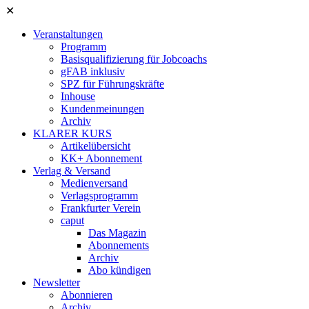
✕
Veranstaltungen
Programm
Basisqualifizierung für Jobcoachs
gFAB inklusiv
SPZ für Führungskräfte
Inhouse
Kundenmeinungen
Archiv
KLARER KURS
Artikelübersicht
KK+ Abonnement
Verlag & Versand
Medienversand
Verlagsprogramm
Frankfurter Verein
caput
Das Magazin
Abonnements
Archiv
Abo kündigen
Newsletter
Abonnieren
Archiv