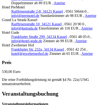
Doppelzimmer ab 89 EUR ,
Anreise
Hotel PreMotel
Raiffeisenstraße 2-8, 34121 Kassel
, 0561 50644-0 ,
info(ät)premotel.de
Standardzimmer ab 98 EUR ,
Anreise
Grand La Strada Kassel
Raiffeisenstraße 10, 34121 Kassel
, 0561 20 90 0 ,
info(ät)lastrada.de
Einzelzimmer ab 118 EUR ,
Anreise
Hotel Gude
Frankfurter Straße 299, 34134 Kassel
, 0561 48 05-0 ,
info(ät)hotel-gude.de
Zimmer ab 99 EUR ,
Anreise
Hotel Zwehrener Hof
Frankfurter Str. 232a, 34134 Kassel
, 0561 42 254 ,
hotel(ät)zwehrenerhof.de
Zimmer ab 65 EUR ,
Anreise
Preis
530,00 Euro
Die reine Fortbildungsleistung ist gemäß §4 Nr. 22a) UStG
umsatzsteuerbefreit.
Veranstaltungsbuchung
Veranstaltungsinformationen