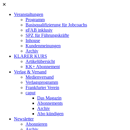
✕
Veranstaltungen
Programm
Basisqualifizierung für Jobcoachs
gFAB inklusiv
SPZ für Führungskräfte
Inhouse
Kundenmeinungen
Archiv
KLARER KURS
Artikelübersicht
KK+ Abonnement
Verlag & Versand
Medienversand
Verlagsprogramm
Frankfurter Verein
caput
Das Magazin
Abonnements
Archiv
Abo kündigen
Newsletter
Abonnieren
Archiv