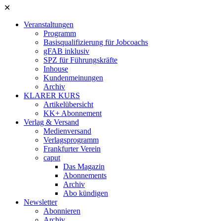
✕
Veranstaltungen
Programm
Basisqualifizierung für Jobcoachs
gFAB inklusiv
SPZ für Führungskräfte
Inhouse
Kundenmeinungen
Archiv
KLARER KURS
Artikelübersicht
KK+ Abonnement
Verlag & Versand
Medienversand
Verlagsprogramm
Frankfurter Verein
caput
Das Magazin
Abonnements
Archiv
Abo kündigen
Newsletter
Abonnieren
Archiv