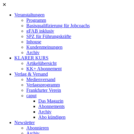
✕
Veranstaltungen
Programm
Basisqualifizierung für Jobcoachs
gFAB inklusiv
SPZ für Führungskräfte
Inhouse
Kundenmeinungen
Archiv
KLARER KURS
Artikelübersicht
KK+ Abonnement
Verlag & Versand
Medienversand
Verlagsprogramm
Frankfurter Verein
caput
Das Magazin
Abonnements
Archiv
Abo kündigen
Newsletter
Abonnieren
Archiv