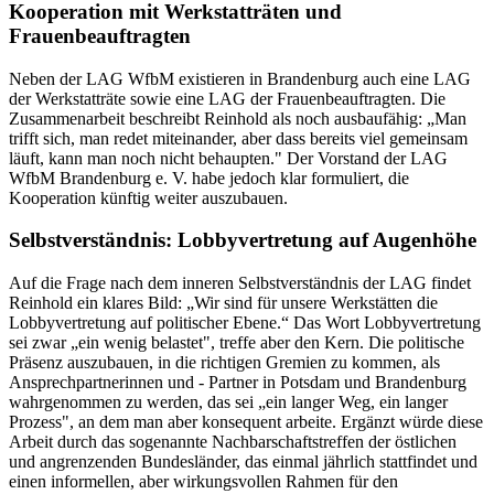
Kooperation mit Werkstatträten und
Frauenbeauftragten
Neben der LAG WfbM existieren in Brandenburg auch eine LAG
der Werkstatträte sowie eine LAG der Frauenbeauftragten. Die
Zusammenarbeit beschreibt Reinhold als noch ausbaufähig: „Man
trifft sich, man redet miteinander, aber dass bereits viel gemeinsam
läuft, kann man noch nicht behaupten." Der Vorstand der LAG
WfbM Brandenburg e. V. habe jedoch klar formuliert, die
Kooperation künftig weiter auszubauen.
Selbstverständnis: Lobbyvertretung auf Augenhöhe
Auf die Frage nach dem inneren Selbstverständnis der LAG findet
Reinhold ein klares Bild: „Wir sind für unsere Werkstätten die
Lobbyvertretung auf politischer Ebene.“ Das Wort Lobbyvertretung
sei zwar „ein wenig belastet", treffe aber den Kern. Die politische
Präsenz auszubauen, in die richtigen Gremien zu kommen, als
Ansprechpartnerinnen und - Partner in Potsdam und Brandenburg
wahrgenommen zu werden, das sei „ein langer Weg, ein langer
Prozess", an dem man aber konsequent arbeite. Ergänzt würde diese
Arbeit durch das sogenannte Nachbarschaftstreffen der östlichen
und angrenzenden Bundesländer, das einmal jährlich stattfindet und
einen informellen, aber wirkungsvollen Rahmen für den