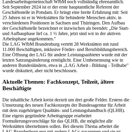
Landesarbeitsgemeinschaft WfbM noch vollständig ehrenamtlich.
Seit September 2024 ist er der erste hauptamtliche Referent der
Geschäftsstelle in Potsdam. Er bringt eine breite Erfahrung mit: Seit
25 Jahren ist er in Werkstätten für behinderte Menschen aktiv, in
verschiedenen Positionen in Sachsen und Thüringen. Den Aufbau
der Geschäftsstelle bezeichnet er inzwischen als beendet: „Die Start-
und Aufbauphase lief ca. 1 ½ Jahre, jetzt sind wir in der aktiven
Arbeitsphase angekommen."
Die LAG WfbM Brandenburg vertritt 28 Werkstätten mit rund
11.000 Beschäftigten, inklusive Förder- und Berufsbildungsbereich.
Eine Öffnung der LAG für andere Leistungsanbieter wurde mit der
letzten Satzungsänderung ermöglicht. Eine Umbenennung wie in
anderen Bundesländern, etwa in „LAG Arbeit - Bildung - Teilhabe"
wurde diskutiert, aber nicht beschlossen.
Aktuelle Themen: Fachkonzept, Teilzeit, ältere
Beschäftigte
Die inhaltliche Arbeit kreist derzeit um drei große Felder. Erstens die
Umsetzung des neuen Fachkonzepts der Bundesagentur für Arbeit
mit dem zugehörigen Qualitäts- und Leistungshandbuch (QLHB).
Eine eigens gegründete Arbeitsgruppe erarbeitet
Formulierungsvorschläge für das QLHB, die möglichst alle
Werkstätten übernehmen sollen. Bei diesem Thema arbeitet die
LAG Brandenburg eng mit andern LAGs zusammen und sie ist