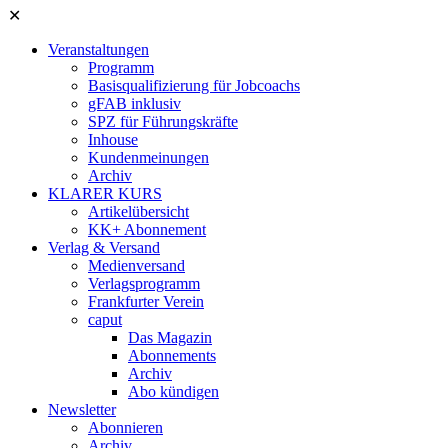
✕
Veranstaltungen
Programm
Basisqualifizierung für Jobcoachs
gFAB inklusiv
SPZ für Führungskräfte
Inhouse
Kundenmeinungen
Archiv
KLARER KURS
Artikelübersicht
KK+ Abonnement
Verlag & Versand
Medienversand
Verlagsprogramm
Frankfurter Verein
caput
Das Magazin
Abonnements
Archiv
Abo kündigen
Newsletter
Abonnieren
Archiv