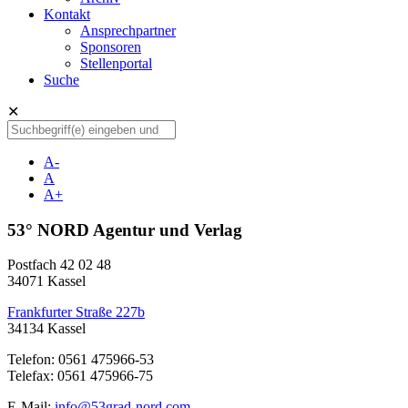
Kontakt
Ansprechpartner
Sponsoren
Stellenportal
Suche
✕
A-
A
A+
53° NORD Agentur und Verlag
Postfach 42 02 48
34071 Kassel
Frankfurter Straße 227b
34134 Kassel
Telefon: 0561 475966-53
Telefax: 0561 475966-75
E-Mail:
info@53grad-nord.com