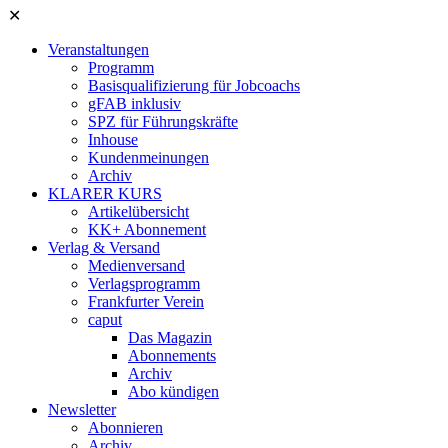
✕
Veranstaltungen
Programm
Basisqualifizierung für Jobcoachs
gFAB inklusiv
SPZ für Führungskräfte
Inhouse
Kundenmeinungen
Archiv
KLARER KURS
Artikelübersicht
KK+ Abonnement
Verlag & Versand
Medienversand
Verlagsprogramm
Frankfurter Verein
caput
Das Magazin
Abonnements
Archiv
Abo kündigen
Newsletter
Abonnieren
Archiv