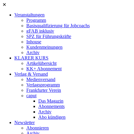
✕
Veranstaltungen
Programm
Basisqualifizierung für Jobcoachs
gFAB inklusiv
SPZ für Führungskräfte
Inhouse
Kundenmeinungen
Archiv
KLARER KURS
Artikelübersicht
KK+ Abonnement
Verlag & Versand
Medienversand
Verlagsprogramm
Frankfurter Verein
caput
Das Magazin
Abonnements
Archiv
Abo kündigen
Newsletter
Abonnieren
Archiv