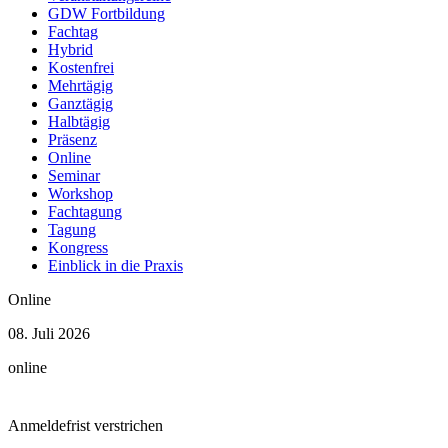
1 Veranstaltung
GDW Fortbildung
Fachtag
Mai
Hybrid
2026
Kostenfrei
1 Veranstaltung
Mehrtägig
Ganztägig
April
Halbtägig
2026
Präsenz
2 Veranstaltungen
Online
März
Seminar
2026
Workshop
2 Veranstaltungen
Fachtagung
Tagung
Kongress
Einblick in die Praxis
Online
08. Juli 2026
online
Anmeldefrist verstrichen