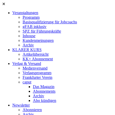
✕
Veranstaltungen
Programm
Basisqualifizierung für Jobcoachs
gFAB inklusiv
SPZ für Führungskräfte
Inhouse
Kundenmeinungen
Archiv
KLARER KURS
Artikelübersicht
KK+ Abonnement
Verlag & Versand
Medienversand
Verlagsprogramm
Frankfurter Verein
caput
Das Magazin
Abonnements
Archiv
Abo kündigen
Newsletter
Abonnieren
Archiv