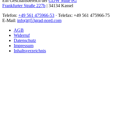
Ein Geschäftsbereich der
GDW Mitte eG
Frankfurter Straße 227b
| 34134 Kassel
Telefon:
+49 561 475966-53
· Telefax: +49 561 475966-75
E-Mail:
info(ät)53grad-nord.com
AGB
Widerruf
Datenschutz
Impressum
Inhaltsverzeichnis