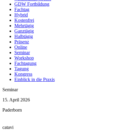
1 Veranstaltung
GDW Fortbildung
Fachtag
Oktober
Hybrid
2024
Kostenfrei
1 Veranstaltung
Mehrtägig
Ganztägig
September
Halbtägig
2024
Präsenz
1 Veranstaltung
Online
Juli
Seminar
2024
Workshop
1 Veranstaltung
Fachtagung
Tagung
Kongress
Einblick in die Praxis
Seminar
15. April 2026
Paderborn
catavi