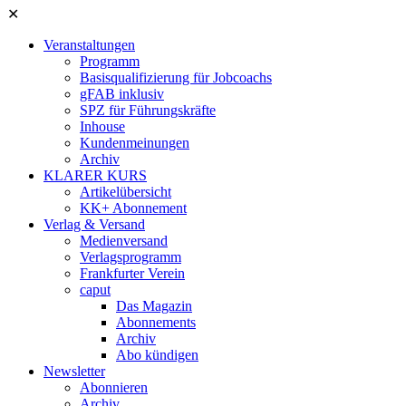
✕
Veranstaltungen
Programm
Basisqualifizierung für Jobcoachs
gFAB inklusiv
SPZ für Führungskräfte
Inhouse
Kundenmeinungen
Archiv
KLARER KURS
Artikelübersicht
KK+ Abonnement
Verlag & Versand
Medienversand
Verlagsprogramm
Frankfurter Verein
caput
Das Magazin
Abonnements
Archiv
Abo kündigen
Newsletter
Abonnieren
Archiv