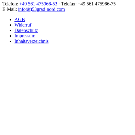
Telefon:
+49 561 475966-53
· Telefax: +49 561 475966-75
E-Mail:
info(ät)53grad-nord.com
AGB
Widerruf
Datenschutz
Impressum
Inhaltsverzeichnis