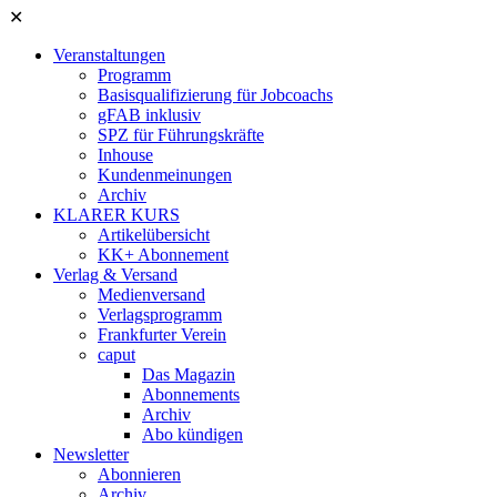
✕
Veranstaltungen
Programm
Basisqualifizierung für Jobcoachs
gFAB inklusiv
SPZ für Führungskräfte
Inhouse
Kundenmeinungen
Archiv
KLARER KURS
Artikelübersicht
KK+ Abonnement
Verlag & Versand
Medienversand
Verlagsprogramm
Frankfurter Verein
caput
Das Magazin
Abonnements
Archiv
Abo kündigen
Newsletter
Abonnieren
Archiv