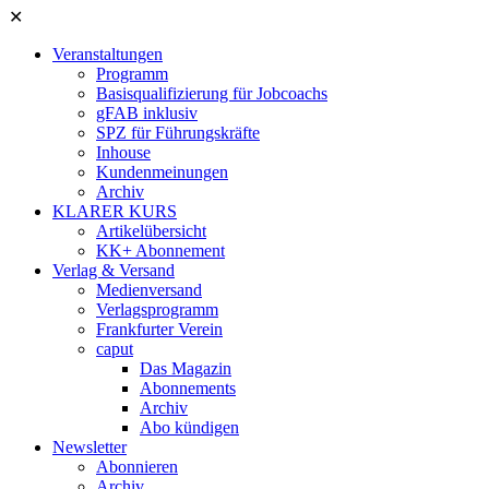
✕
Veranstaltungen
Programm
Basisqualifizierung für Jobcoachs
gFAB inklusiv
SPZ für Führungskräfte
Inhouse
Kundenmeinungen
Archiv
KLARER KURS
Artikelübersicht
KK+ Abonnement
Verlag & Versand
Medienversand
Verlagsprogramm
Frankfurter Verein
caput
Das Magazin
Abonnements
Archiv
Abo kündigen
Newsletter
Abonnieren
Archiv