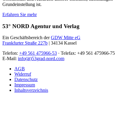
Grundeinstellung ist.
Erfahren Sie mehr
53° NORD Agentur und Verlag
Ein Geschäftsbereich der
GDW Mitte eG
Frankfurter Straße 227b
| 34134 Kassel
Telefon:
+49 561 475966-53
· Telefax: +49 561 475966-75
E-Mail:
info(ät)53grad-nord.com
AGB
Widerruf
Datenschutz
Impressum
Inhaltsverzeichnis