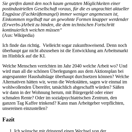
Sie greifen damit den noch kaum genutzten Möglichkeiten einer
postindustriellen Gesellschaft voraus, für die es ungeachtet aktueller
Engpässe (Fachkräftemangel) immer weniger angemessen ist,
Einkommen regelhaft nur an gewohnte Formen knapper werdender
(Erwerbs-)Arbeit zu binden, die dem technischen Fortschritt
kontinuierlich weichen müssen“
(Aus: Wikipedia)
Ich finde das richtig. Vielleicht sogar zukunftsweisend. Denn noch
überhaupt gar nicht abzusehen ist die Entwicklung am Arbeitsmarkt
im Hinblick auf die KI.
Welche Menschen verrichten im Jahr 2040 welche Arbeit wo? Und
wird man all die schönen Überlegungen aus dem Aktionsplan bei
angespannter Haushaltslage überhaupt durchsetzen können? Welche
Alternativen hätten wir, wenn die Werkstätten, sagen wir einmal im
wohlwollenden Übereifer, tatsächlich abgeschafft würden? Säßen
wir dann in der Wohnung herum, mit Bürgergeld oder einer
schmalen Rente? Oder im sozialpsychiatrischen Zentrum, den
ganzen Tag Kaffee trinkend? Kann man Arbeitgeber verpflichten,
unsereinen einzustellen?
Fazit
Ich wünsche mir dringend einen Wechsel von der