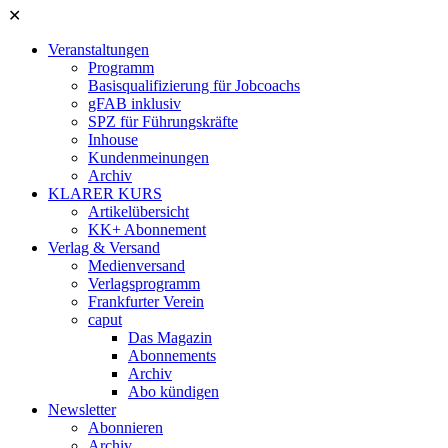
✕
Veranstaltungen
Programm
Basisqualifizierung für Jobcoachs
gFAB inklusiv
SPZ für Führungskräfte
Inhouse
Kundenmeinungen
Archiv
KLARER KURS
Artikelübersicht
KK+ Abonnement
Verlag & Versand
Medienversand
Verlagsprogramm
Frankfurter Verein
caput
Das Magazin
Abonnements
Archiv
Abo kündigen
Newsletter
Abonnieren
Archiv