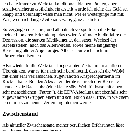
ich hätte immer zu Werkstattkonditionen bleiben können, aber
sozialversicherungspflichtig eingestellt wurde ich nicht: das Geld sei
knapp und überhaupt wisse man nicht, wie es weiterginge mit mir.
Was, wenn ich lange Zeit krank wäre, ganz ausfiele?
So vergingen die Jahre, und allmählich verspürte ich die Folgen
meiner bipolaren Erkrankung, das ewige Auf und Ab, die Jahre der
Depression, die starken Medikamente, den steten Wechsel der
Arbeitsstellen, auch das Älterwerden, sowie meine langjährige
Betreuung älterer Angehöriger. All das spürte ich auch im
körperlichen Bereich.
Also wieder in die Werkstatt. Im gesamten Zeitraum, in all diesen
Übergängen, war es für mich sehr beruhigend, dass ich die WfbM
mit einer sehr verlässlichen, zugewandten Ansprechpartnerin im
Rücken hatte. Bei den Alexianern lernte ich noch drei Bereiche
kennen: die Backstube (eine kleine süße Wohlfühloase mit einem
sehr menschlichen „Patron“), die EDV-Abteilung mit ebenfalls sehr
zugewandten Gruppenleitern und schließlich das Office, in welchem
ich nun bis zu meiner Verrentung bleiben werde.
Zwischenstand
Als aktueller Zwischenstand meiner beruflichen Erfahrungen lässt
sich folgendes zusammenfassen: