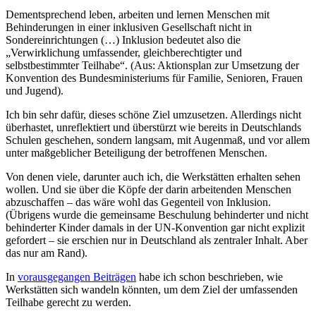
Dementsprechend leben, arbeiten und lernen Menschen mit
Behinderungen in einer inklusiven Gesellschaft nicht in
Sondereinrichtungen (…) Inklusion bedeutet also die
„Verwirklichung umfassender, gleichberechtigter und
selbstbestimmter Teilhabe“. (Aus: Aktionsplan zur Umsetzung der
Konvention des Bundesministeriums für Familie, Senioren, Frauen
und Jugend).
Ich bin sehr dafür, dieses schöne Ziel umzusetzen. Allerdings nicht
überhastet, unreflektiert und überstürzt wie bereits in Deutschlands
Schulen geschehen, sondern langsam, mit Augenmaß, und vor allem
unter maßgeblicher Beteiligung der betroffenen Menschen.
Von denen viele, darunter auch ich, die Werkstätten erhalten sehen
wollen. Und sie über die Köpfe der darin arbeitenden Menschen
abzuschaffen – das wäre wohl das Gegenteil von Inklusion.
(Übrigens wurde die gemeinsame Beschulung behinderter und nicht
behinderter Kinder damals in der UN-Konvention gar nicht explizit
gefordert – sie erschien nur in Deutschland als zentraler Inhalt. Aber
das nur am Rand).
In
vorausgegangen Beiträgen
habe ich schon beschrieben, wie
Werkstätten sich wandeln könnten, um dem Ziel der umfassenden
Teilhabe gerecht zu werden.