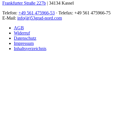
Frankfurter Straße 227b
| 34134 Kassel
Telefon:
+49 561 475966-53
· Telefax: +49 561 475966-75
E-Mail:
info(ät)53grad-nord.com
AGB
Widerruf
Datenschutz
Impressum
Inhaltsverzeichnis