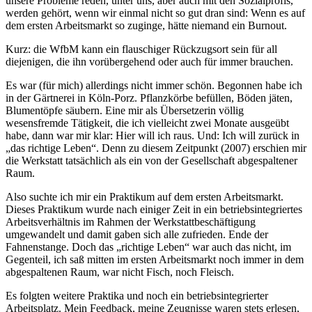
unsere Probleme reden, unter uns, aber auch mit den Sozialprofis,
werden gehört, wenn wir einmal nicht so gut dran sind: Wenn es auf
dem ersten Arbeitsmarkt so zuginge, hätte niemand ein Burnout.
Kurz: die WfbM kann ein flauschiger Rückzugsort sein für all
diejenigen, die ihn vorübergehend oder auch für immer brauchen.
Es war (für mich) allerdings nicht immer schön. Begonnen habe ich
in der Gärtnerei in Köln-Porz. Pflanzkörbe befüllen, Böden jäten,
Blumentöpfe säubern. Eine mir als Übersetzerin völlig
wesensfremde Tätigkeit, die ich vielleicht zwei Monate ausgeübt
habe, dann war mir klar: Hier will ich raus. Und: Ich will zurück in
„das richtige Leben“. Denn zu diesem Zeitpunkt (2007) erschien mir
die Werkstatt tatsächlich als ein von der Gesellschaft abgespaltener
Raum.
Also suchte ich mir ein Praktikum auf dem ersten Arbeitsmarkt.
Dieses Praktikum wurde nach einiger Zeit in ein betriebsintegriertes
Arbeitsverhältnis im Rahmen der Werkstattbeschäftigung
umgewandelt und damit gaben sich alle zufrieden. Ende der
Fahnenstange. Doch das „richtige Leben“ war auch das nicht, im
Gegenteil, ich saß mitten im ersten Arbeitsmarkt noch immer in dem
abgespaltenen Raum, war nicht Fisch, noch Fleisch.
Es folgten weitere Praktika und noch ein betriebsintegrierter
Arbeitsplatz. Mein Feedback, meine Zeugnisse waren stets erlesen,