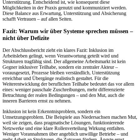
Unterstützung. Entscheidend ist, wie konsequent diese
Möglichkeiten in der Praxis genutzt und kommuniziert werden.
Diese Balance aus Erwartung, Unterstützung und Absicherung
schafft Vertrauen – auf allen Seiten.
Fazit: Warum wir über Systeme sprechen müssen –
nicht über Defizite
Der Abschlussbericht zieht ein klares Fazit: Inklusion im
Arbeitsleben gelingt, wenn Verantwortung geteilt wird und
Strukturen tragfähig sind. Der allgemeine Arbeitsmarkt ist kein
Gegner inklusiver Teilhabe, sondern ein zentraler Akteur –
vorausgesetzt, Prozesse bleiben verständlich, Unterstützung
erreichbar und Übergänge realistisch gestaltet. Für die
Weiterentwicklung der beruflichen Teilhabe bedeutet das vor allem
eines: weniger pauschale Zuschreibungen, mehr differenzierte
Betrachtung der realen Bedingungen – und den Mut, auch die
inneren Barrieren ernst zu nehmen.
Inklusion ist kein Erkenntnisproblem, sondern ein
Umsetzungsproblem. Die Beispiele aus Niedersachsen machen Mut,
weil sie zeigen, dass pragmatische Lösungen, funktionierende
Netzwerke und eine klare Rollenverteilung Wirkung entfalten.
Weniger Vorannahmen über angeblich unwillige Betriebe – und
mehr Arbeit an Strukturen, die Zutrauen fördern, Ängste ernst