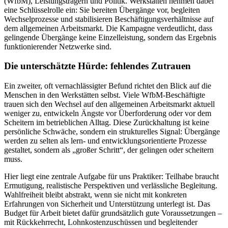
(WfbM), Leistungsträgern und Politik. Werkstätten nehmen dabei
eine Schlüsselrolle ein: Sie bereiten Übergänge vor, begleiten
Wechselprozesse und stabilisieren Beschäftigungsverhältnisse auf
dem allgemeinen Arbeitsmarkt. Die Kampagne verdeutlicht, dass
gelingende Übergänge keine Einzelleistung, sondern das Ergebnis
funktionierender Netzwerke sind.
Die unterschätzte Hürde: fehlendes Zutrauen
Ein zweiter, oft vernachlässigter Befund richtet den Blick auf die
Menschen in den Werkstätten selbst. Viele WfbM-Beschäftigte
trauen sich den Wechsel auf den allgemeinen Arbeitsmarkt aktuell
weniger zu, entwickeln Ängste vor Überforderung oder vor dem
Scheitern im betrieblichen Alltag. Diese Zurückhaltung ist keine
persönliche Schwäche, sondern ein strukturelles Signal: Übergänge
werden zu selten als lern- und entwicklungsorientierte Prozesse
gestaltet, sondern als „großer Schritt“, der gelingen oder scheitern
muss.
Hier liegt eine zentrale Aufgabe für uns Praktiker: Teilhabe braucht
Ermutigung, realistische Perspektiven und verlässliche Begleitung.
Wahlfreiheit bleibt abstrakt, wenn sie nicht mit konkreten
Erfahrungen von Sicherheit und Unterstützung unterlegt ist. Das
Budget für Arbeit bietet dafür grundsätzlich gute Voraussetzungen –
mit Rückkehrrecht, Lohnkostenzuschüssen und begleitender