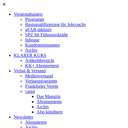
✕
Veranstaltungen
Programm
Basisqualifizierung für Jobcoachs
gFAB inklusiv
SPZ für Führungskräfte
Inhouse
Kundenmeinungen
Archiv
KLARER KURS
Artikelübersicht
KK+ Abonnement
Verlag & Versand
Medienversand
Verlagsprogramm
Frankfurter Verein
caput
Das Magazin
Abonnements
Archiv
Abo kündigen
Newsletter
Abonnieren
Archiv