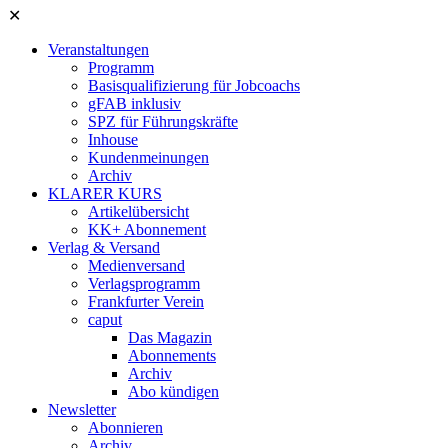
✕
Veranstaltungen
Programm
Basisqualifizierung für Jobcoachs
gFAB inklusiv
SPZ für Führungskräfte
Inhouse
Kundenmeinungen
Archiv
KLARER KURS
Artikelübersicht
KK+ Abonnement
Verlag & Versand
Medienversand
Verlagsprogramm
Frankfurter Verein
caput
Das Magazin
Abonnements
Archiv
Abo kündigen
Newsletter
Abonnieren
Archiv