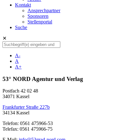
Kontakt
Ansprechpartner
Sponsoren
Stellenportal
Suche
✕
A-
A
A+
53° NORD Agentur und Verlag
Postfach 42 02 48
34071 Kassel
Frankfurter Straße 227b
34134 Kassel
Telefon: 0561 475966-53
Telefax: 0561 475966-75
E-Mail:
info@53grad-nord.com