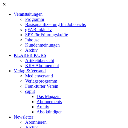
✕
Veranstaltungen
Programm
Basisqualifizierung für Jobcoachs
gFAB inklusiv
SPZ für Führungskräfte
Inhouse
Kundenmeinungen
Archiv
KLARER KURS
Artikelübersicht
KK+ Abonnement
Verlag & Versand
Medienversand
Verlagsprogramm
Frankfurter Verein
caput
Das Magazin
Abonnements
Archiv
Abo kündigen
Newsletter
Abonnieren
Archiv