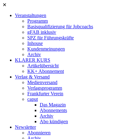
✕
Veranstaltungen
Programm
Basisqualifizierung für Jobcoachs
gFAB inklusiv
SPZ für Führungskräfte
Inhouse
Kundenmeinungen
Archiv
KLARER KURS
Artikelübersicht
KK+ Abonnement
Verlag & Versand
Medienversand
Verlagsprogramm
Frankfurter Verein
caput
Das Magazin
Abonnements
Archiv
Abo kündigen
Newsletter
Abonnieren
Archiv