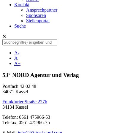
Kontakt
Ansprechpartner
Sponsoren
Stellenportal
Suche
✕
A-
A
A+
53° NORD Agentur und Verlag
Postfach 42 02 48
34071 Kassel
Frankfurter Straße 227b
34134 Kassel
Telefon: 0561 475966-53
Telefax: 0561 475966-75
E-Mail:
info@53grad-nord.com