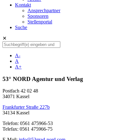
Kontakt
Ansprechpartner
Sponsoren
Stellenportal
Suche
✕
A-
A
A+
53° NORD Agentur und Verlag
Postfach 42 02 48
34071 Kassel
Frankfurter Straße 227b
34134 Kassel
Telefon: 0561 475966-53
Telefax: 0561 475966-75
E-Mail:
info@53grad-nord.com