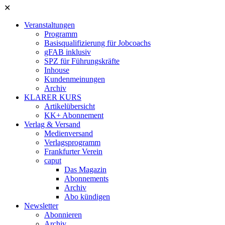
✕
Veranstaltungen
Programm
Basisqualifizierung für Jobcoachs
gFAB inklusiv
SPZ für Führungskräfte
Inhouse
Kundenmeinungen
Archiv
KLARER KURS
Artikelübersicht
KK+ Abonnement
Verlag & Versand
Medienversand
Verlagsprogramm
Frankfurter Verein
caput
Das Magazin
Abonnements
Archiv
Abo kündigen
Newsletter
Abonnieren
Archiv