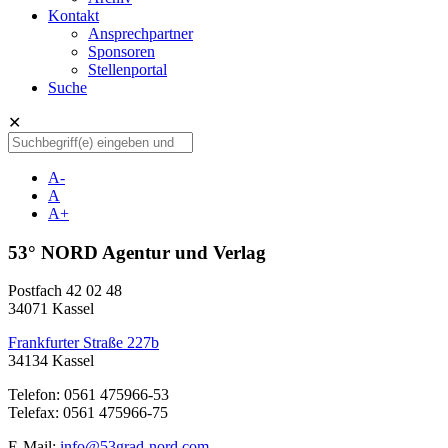
Kontakt
Ansprechpartner
Sponsoren
Stellenportal
Suche
✕
A-
A
A+
53° NORD Agentur und Verlag
Postfach 42 02 48
34071 Kassel
Frankfurter Straße 227b
34134 Kassel
Telefon: 0561 475966-53
Telefax: 0561 475966-75
E-Mail:
info@53grad-nord.com