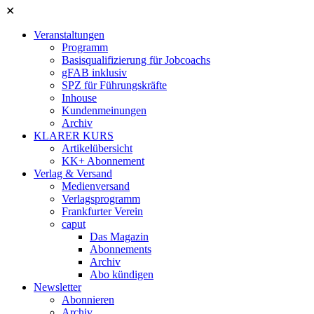
✕
Veranstaltungen
Programm
Basisqualifizierung für Jobcoachs
gFAB inklusiv
SPZ für Führungskräfte
Inhouse
Kundenmeinungen
Archiv
KLARER KURS
Artikelübersicht
KK+ Abonnement
Verlag & Versand
Medienversand
Verlagsprogramm
Frankfurter Verein
caput
Das Magazin
Abonnements
Archiv
Abo kündigen
Newsletter
Abonnieren
Archiv