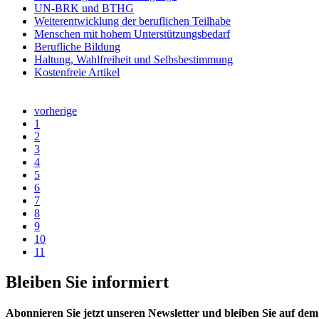
UN-BRK und BTHG
Weiterentwicklung der beruflichen Teilhabe
Menschen mit hohem Unterstützungsbedarf
Berufliche Bildung
Haltung, Wahlfreiheit und Selbsbestimmung
Kostenfreie Artikel
vorherige
1
2
3
4
5
6
7
8
9
10
11
Bleiben Sie informiert
Abonnieren Sie jetzt unseren Newsletter und bleiben Sie auf de