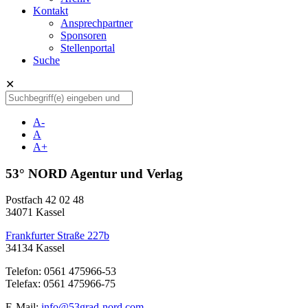
Kontakt
Ansprechpartner
Sponsoren
Stellenportal
Suche
✕
A-
A
A+
53° NORD Agentur und Verlag
Postfach 42 02 48
34071 Kassel
Frankfurter Straße 227b
34134 Kassel
Telefon: 0561 475966-53
Telefax: 0561 475966-75
E-Mail:
info@53grad-nord.com