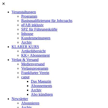
✕
Veranstaltungen
Programm
Basisqualifizierung für Jobcoachs
gFAB inklusiv
SPZ für Führungskräfte
Inhouse
Kundenmeinungen
Archiv
KLARER KURS
Artikelübersicht
KK+ Abonnement
Verlag & Versand
Medienversand
Verlagsprogramm
Frankfurter Verein
caput
Das Magazin
Abonnements
Archiv
Abo kündigen
Newsletter
Abonnieren
Archiv