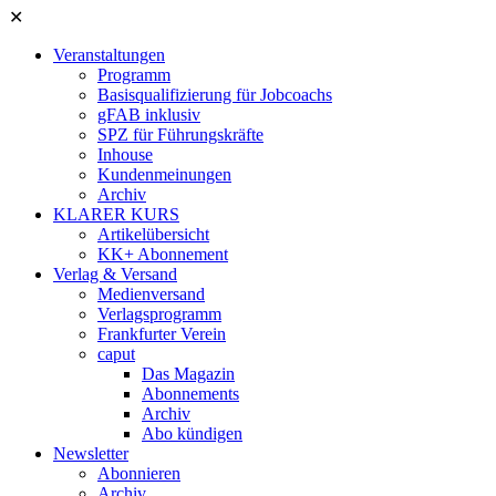
✕
Veranstaltungen
Programm
Basisqualifizierung für Jobcoachs
gFAB inklusiv
SPZ für Führungskräfte
Inhouse
Kundenmeinungen
Archiv
KLARER KURS
Artikelübersicht
KK+ Abonnement
Verlag & Versand
Medienversand
Verlagsprogramm
Frankfurter Verein
caput
Das Magazin
Abonnements
Archiv
Abo kündigen
Newsletter
Abonnieren
Archiv