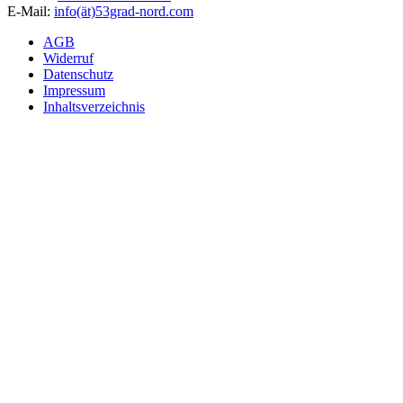
E-Mail:
info(ät)53grad-nord.com
AGB
Widerruf
Datenschutz
Impressum
Inhaltsverzeichnis