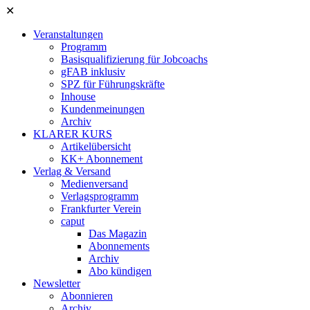
✕
Veranstaltungen
Programm
Basisqualifizierung für Jobcoachs
gFAB inklusiv
SPZ für Führungskräfte
Inhouse
Kundenmeinungen
Archiv
KLARER KURS
Artikelübersicht
KK+ Abonnement
Verlag & Versand
Medienversand
Verlagsprogramm
Frankfurter Verein
caput
Das Magazin
Abonnements
Archiv
Abo kündigen
Newsletter
Abonnieren
Archiv