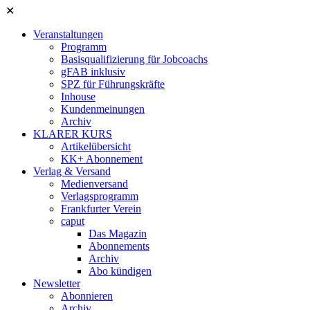
✕
Veranstaltungen
Programm
Basisqualifizierung für Jobcoachs
gFAB inklusiv
SPZ für Führungskräfte
Inhouse
Kundenmeinungen
Archiv
KLARER KURS
Artikelübersicht
KK+ Abonnement
Verlag & Versand
Medienversand
Verlagsprogramm
Frankfurter Verein
caput
Das Magazin
Abonnements
Archiv
Abo kündigen
Newsletter
Abonnieren
Archiv