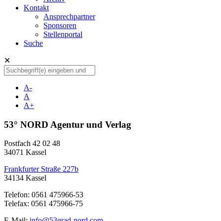
Kontakt
Ansprechpartner
Sponsoren
Stellenportal
Suche
✕
A-
A
A+
53° NORD Agentur und Verlag
Postfach 42 02 48
34071 Kassel
Frankfurter Straße 227b
34134 Kassel
Telefon: 0561 475966-53
Telefax: 0561 475966-75
E-Mail:
info@53grad-nord.com