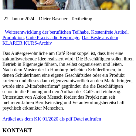
22. Januar 2024
|
Dieter Basener
|
Textbeitrag
Weiterentwicklung der beruflichen Teilhabe
,
Kostenfreie Artikel
,
Produktion
,
Gute Praxis - die Reportage
,
Das Beste aus dem
KLARER KURS-Archiv
Das Außergewöhnliche am Café Rennkoppel ist, dass hier eine
zukunftsweisende Idee realisiert wird: Die Beschäftigten sollen ihren
Betrieb in Eigenregie führen, ihn selbst organisieren und leiten.
Nach dem Muster der in Hamburg beliebten Schülerfirmen, in
denen SchülerInnen eine eigene Geschäftsidee oder ein Produkt
kreieren und dieses dann eigenverantwortlich an den Markt bringen,
wurde eine „Mitarbeiterfirma“ gegründet, die die Beschäftigten
schon in die Planung und den Aufbau des Cafés mit einbezog.
Unterstützt von Aktion Mensch fördert das Projekt nun seit
mehreren Jahren Berufseinstieg und Verantwortungsbereitschaft
psychisch erkrankter Menschen.
Artikel aus dem KK 01/2020 als pdf Datei aufrufen
KONTAKT