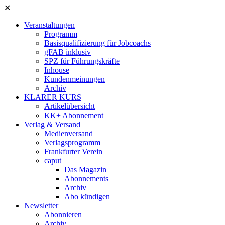
✕
Veranstaltungen
Programm
Basisqualifizierung für Jobcoachs
gFAB inklusiv
SPZ für Führungskräfte
Inhouse
Kundenmeinungen
Archiv
KLARER KURS
Artikelübersicht
KK+ Abonnement
Verlag & Versand
Medienversand
Verlagsprogramm
Frankfurter Verein
caput
Das Magazin
Abonnements
Archiv
Abo kündigen
Newsletter
Abonnieren
Archiv