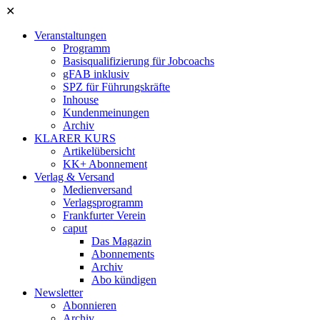
✕
Veranstaltungen
Programm
Basisqualifizierung für Jobcoachs
gFAB inklusiv
SPZ für Führungskräfte
Inhouse
Kundenmeinungen
Archiv
KLARER KURS
Artikelübersicht
KK+ Abonnement
Verlag & Versand
Medienversand
Verlagsprogramm
Frankfurter Verein
caput
Das Magazin
Abonnements
Archiv
Abo kündigen
Newsletter
Abonnieren
Archiv