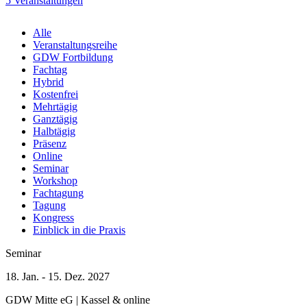
5 Veranstaltungen
November
Alle
2026
Veranstaltungsreihe
7 Veranstaltungen
GDW Fortbildung
Fachtag
Januar
Hybrid
2027
Kostenfrei
1 Veranstaltung
Mehrtägig
Ganztägig
Juni
Halbtägig
2027
Präsenz
2 Veranstaltungen
Online
August
Seminar
2027
Workshop
1 Veranstaltung
Fachtagung
Tagung
Kongress
Einblick in die Praxis
Seminar
18. Jan. - 15. Dez. 2027
GDW Mitte eG | Kassel & online