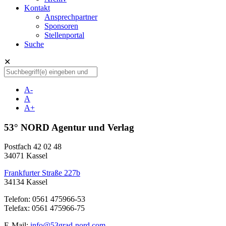
Kontakt
Ansprechpartner
Sponsoren
Stellenportal
Suche
✕
A-
A
A+
53° NORD Agentur und Verlag
Postfach 42 02 48
34071 Kassel
Frankfurter Straße 227b
34134 Kassel
Telefon: 0561 475966-53
Telefax: 0561 475966-75
E-Mail:
info@53grad-nord.com