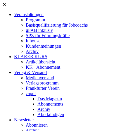
✕
Veranstaltungen
Programm
Basisqualifizierung für Jobcoachs
gFAB inklusiv
SPZ für Führungskräfte
Inhouse
Kundenmeinungen
Archiv
KLARER KURS
Artikelübersicht
KK+ Abonnement
Verlag & Versand
Medienversand
Verlagsprogramm
Frankfurter Verein
caput
Das Magazin
Abonnements
Archiv
Abo kündigen
Newsletter
Abonnieren
Archiv