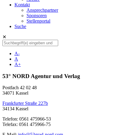
Kontakt
Ansprechpartner
Sponsoren
Stellenportal
Suche
✕
A-
A
A+
53° NORD Agentur und Verlag
Postfach 42 02 48
34071 Kassel
Frankfurter Straße 227b
34134 Kassel
Telefon: 0561 475966-53
Telefax: 0561 475966-75
E-Mail:
info@53grad-nord.com