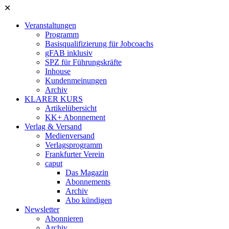
✕
Veranstaltungen
Programm
Basisqualifizierung für Jobcoachs
gFAB inklusiv
SPZ für Führungskräfte
Inhouse
Kundenmeinungen
Archiv
KLARER KURS
Artikelübersicht
KK+ Abonnement
Verlag & Versand
Medienversand
Verlagsprogramm
Frankfurter Verein
caput
Das Magazin
Abonnements
Archiv
Abo kündigen
Newsletter
Abonnieren
Archiv