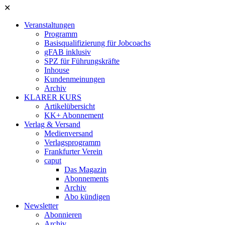
✕
Veranstaltungen
Programm
Basisqualifizierung für Jobcoachs
gFAB inklusiv
SPZ für Führungskräfte
Inhouse
Kundenmeinungen
Archiv
KLARER KURS
Artikelübersicht
KK+ Abonnement
Verlag & Versand
Medienversand
Verlagsprogramm
Frankfurter Verein
caput
Das Magazin
Abonnements
Archiv
Abo kündigen
Newsletter
Abonnieren
Archiv