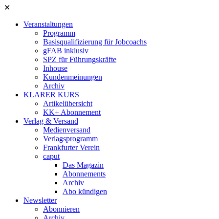
✕
Veranstaltungen
Programm
Basisqualifizierung für Jobcoachs
gFAB inklusiv
SPZ für Führungskräfte
Inhouse
Kundenmeinungen
Archiv
KLARER KURS
Artikelübersicht
KK+ Abonnement
Verlag & Versand
Medienversand
Verlagsprogramm
Frankfurter Verein
caput
Das Magazin
Abonnements
Archiv
Abo kündigen
Newsletter
Abonnieren
Archiv