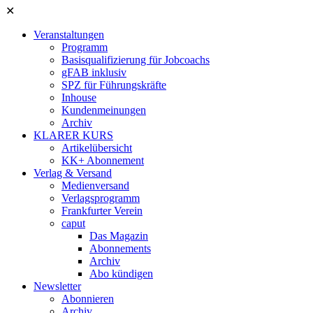
✕
Veranstaltungen
Programm
Basisqualifizierung für Jobcoachs
gFAB inklusiv
SPZ für Führungskräfte
Inhouse
Kundenmeinungen
Archiv
KLARER KURS
Artikelübersicht
KK+ Abonnement
Verlag & Versand
Medienversand
Verlagsprogramm
Frankfurter Verein
caput
Das Magazin
Abonnements
Archiv
Abo kündigen
Newsletter
Abonnieren
Archiv