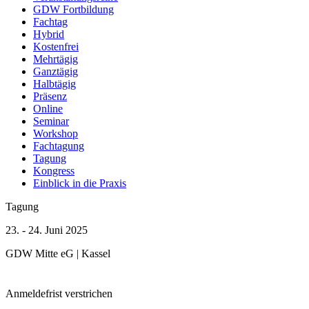
2 Veranstaltungen
GDW Fortbildung
Fachtag
Juni
Hybrid
2025
Kostenfrei
1 Veranstaltung
Mehrtägig
Ganztägig
Mai
Halbtägig
2025
Präsenz
6 Veranstaltungen
Online
April
Seminar
2025
Workshop
3 Veranstaltungen
Fachtagung
Tagung
Kongress
Einblick in die Praxis
Tagung
23. - 24. Juni 2025
GDW Mitte eG | Kassel
Anmeldefrist verstrichen