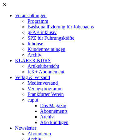
✕
Veranstaltungen
Programm
Basisqualifizierung für Jobcoachs
gFAB inklusiv
SPZ für Führungskräfte
Inhouse
Kundenmeinungen
Archiv
KLARER KURS
Artikelübersicht
KK+ Abonnement
Verlag & Versand
Medienversand
Verlagsprogramm
Frankfurter Verein
caput
Das Magazin
Abonnements
Archiv
Abo kündigen
Newsletter
Abonnieren
Archiv