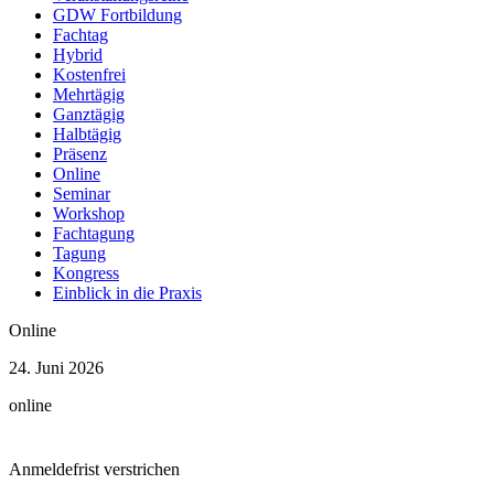
1 Veranstaltung
GDW Fortbildung
Fachtag
März
Hybrid
2026
Kostenfrei
1 Veranstaltung
Mehrtägig
Ganztägig
November
Halbtägig
2025
Präsenz
1 Veranstaltung
Online
Seminar
Workshop
Fachtagung
Tagung
Kongress
Einblick in die Praxis
Online
24. Juni 2026
online
Anmeldefrist verstrichen