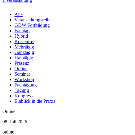
1 Veranstaltung
Juni
Alle
2027
Veranstaltungsreihe
2 Veranstaltungen
GDW Fortbildung
Fachtag
August
Hybrid
2027
Kostenfrei
1 Veranstaltung
Mehrtägig
Ganztägig
November
Halbtägig
2027
Präsenz
1 Veranstaltung
Online
Seminar
Workshop
Fachtagung
Tagung
Kongress
Einblick in die Praxis
Online
08. Juli 2026
online