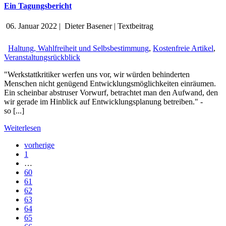
Ein Tagungsbericht
06. Januar 2022
|
Dieter Basener
|
Textbeitrag
Haltung, Wahlfreiheit und Selbsbestimmung
,
Kostenfreie Artikel
,
Veranstaltungsrückblick
"Werkstattkritiker werfen uns vor, wir würden behinderten
Menschen nicht genügend Entwicklungsmöglichkeiten einräumen.
Ein scheinbar abstruser Vorwurf, betrachtet man den Aufwand, den
wir gerade im Hinblick auf Entwicklungsplanung betreiben." -
so [...]
Weiterlesen
vorherige
1
…
60
61
62
63
64
65