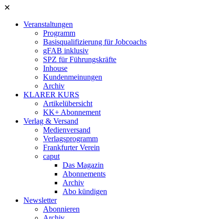
✕
Veranstaltungen
Programm
Basisqualifizierung für Jobcoachs
gFAB inklusiv
SPZ für Führungskräfte
Inhouse
Kundenmeinungen
Archiv
KLARER KURS
Artikelübersicht
KK+ Abonnement
Verlag & Versand
Medienversand
Verlagsprogramm
Frankfurter Verein
caput
Das Magazin
Abonnements
Archiv
Abo kündigen
Newsletter
Abonnieren
Archiv