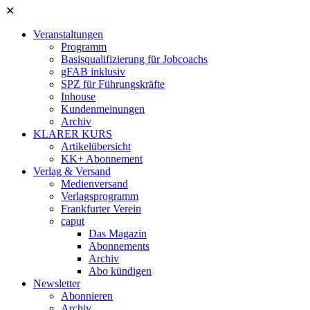
✕
Veranstaltungen
Programm
Basisqualifizierung für Jobcoachs
gFAB inklusiv
SPZ für Führungskräfte
Inhouse
Kundenmeinungen
Archiv
KLARER KURS
Artikelübersicht
KK+ Abonnement
Verlag & Versand
Medienversand
Verlagsprogramm
Frankfurter Verein
caput
Das Magazin
Abonnements
Archiv
Abo kündigen
Newsletter
Abonnieren
Archiv