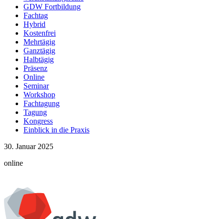
5 Veranstaltungen
GDW Fortbildung
Fachtag
Mai
Hybrid
2026
Kostenfrei
2 Veranstaltungen
Mehrtägig
Ganztägig
April
Halbtägig
2026
Präsenz
6 Veranstaltungen
Online
März
Seminar
2026
Workshop
3 Veranstaltungen
Fachtagung
Tagung
Kongress
Einblick in die Praxis
30. Januar 2025
online