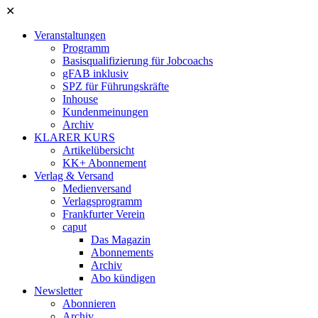
✕
Veranstaltungen
Programm
Basisqualifizierung für Jobcoachs
gFAB inklusiv
SPZ für Führungskräfte
Inhouse
Kundenmeinungen
Archiv
KLARER KURS
Artikelübersicht
KK+ Abonnement
Verlag & Versand
Medienversand
Verlagsprogramm
Frankfurter Verein
caput
Das Magazin
Abonnements
Archiv
Abo kündigen
Newsletter
Abonnieren
Archiv