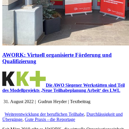
AWORK: Virtuell organisierte Förderung und
Qualifizierung
Die AWO Siegener Werkstätten sind Teil
des Modellprojekts ‚Neue Teilhabeplanung Arbeit‘ des LWL
31. August 2022
|
Gudrun Heyder
|
Textbeitrag
Weiterentwicklung der beruflichen Teilhabe
,
Durchlässigkeit und
Übergänge
,
Gute Praxis - die Reportage