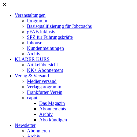
✕
Veranstaltungen
Programm
Basisqualifizierung für Jobcoachs
gFAB inklusiv
SPZ für Führungskräfte
Inhouse
Kundenmeinungen
Archiv
KLARER KURS
Artikelübersicht
KK+ Abonnement
Verlag & Versand
Medienversand
Verlagsprogramm
Frankfurter Verein
caput
Das Magazin
Abonnements
Archiv
Abo kündigen
Newsletter
Abonnieren
Archiv