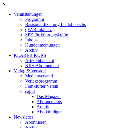
✕
Veranstaltungen
Programm
Basisqualifizierung für Jobcoachs
gFAB inklusiv
SPZ für Führungskräfte
Inhouse
Kundenmeinungen
Archiv
KLARER KURS
Artikelübersicht
KK+ Abonnement
Verlag & Versand
Medienversand
Verlagsprogramm
Frankfurter Verein
caput
Das Magazin
Abonnements
Archiv
Abo kündigen
Newsletter
Abonnieren
Archiv