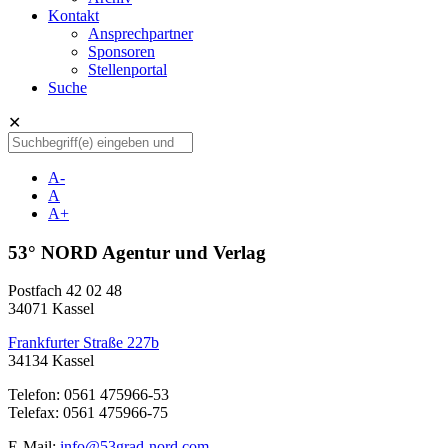
Kontakt
Ansprechpartner
Sponsoren
Stellenportal
Suche
✕
A-
A
A+
53° NORD Agentur und Verlag
Postfach 42 02 48
34071 Kassel
Frankfurter Straße 227b
34134 Kassel
Telefon: 0561 475966-53
Telefax: 0561 475966-75
E-Mail:
info@53grad-nord.com