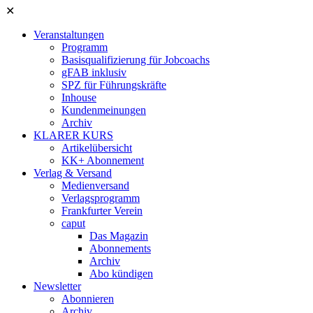
✕
Veranstaltungen
Programm
Basisqualifizierung für Jobcoachs
gFAB inklusiv
SPZ für Führungskräfte
Inhouse
Kundenmeinungen
Archiv
KLARER KURS
Artikelübersicht
KK+ Abonnement
Verlag & Versand
Medienversand
Verlagsprogramm
Frankfurter Verein
caput
Das Magazin
Abonnements
Archiv
Abo kündigen
Newsletter
Abonnieren
Archiv