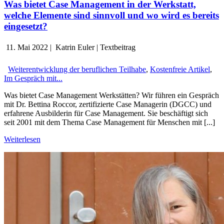
Was bietet Case Management in der Werkstatt,
welche Elemente sind sinnvoll und wo wird es bereits
eingesetzt?
11. Mai 2022
|
Katrin Euler
|
Textbeitrag
Weiterentwicklung der beruflichen Teilhabe
,
Kostenfreie Artikel
,
Im Gespräch mit...
Was bietet Case Management Werkstätten? Wir führen ein Gespräch
mit Dr. Bettina Roccor, zertifizierte Case Managerin (DGCC) und
erfahrene Ausbilderin für Case Management. Sie beschäftigt sich
seit 2001 mit dem Thema Case Management für Menschen mit [...]
Weiterlesen