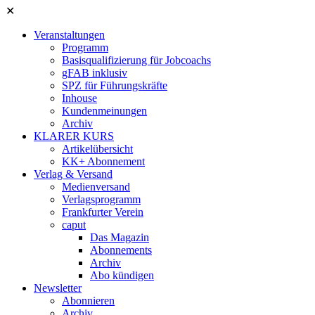
✕
Veranstaltungen
Programm
Basisqualifizierung für Jobcoachs
gFAB inklusiv
SPZ für Führungskräfte
Inhouse
Kundenmeinungen
Archiv
KLARER KURS
Artikelübersicht
KK+ Abonnement
Verlag & Versand
Medienversand
Verlagsprogramm
Frankfurter Verein
caput
Das Magazin
Abonnements
Archiv
Abo kündigen
Newsletter
Abonnieren
Archiv