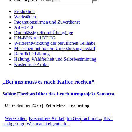
Produktion
Werkstätten
Integrationsfirmen und Zuverdienst
Arbeit 4.0
Durchlässigkeit und Übergänge
UN-BRK und BTHG
Weiterentwicklung der beruflichen Teilhabe
Menschen mit hohem Unterstützungsbedarf
Berufliche Bildung
Haltung, Wahlfreiheit und Selbsbestimmung
Kostenfreie Artikel
„Bei uns muss es nach Kaffee riechen“
Sabine Eberhard über das Leuchtturmprojekt Samocca
02. September 2025
|
Petra Mies
|
Textbeitrag
Werkstätten
,
Kostenfreie Artikel
,
Im Gespräch mit...
,
KK+
nachgefragt: Was macht eigentlich...