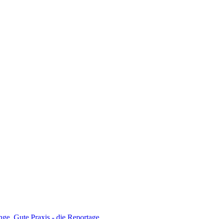
nge
,
Gute Praxis - die Reportage