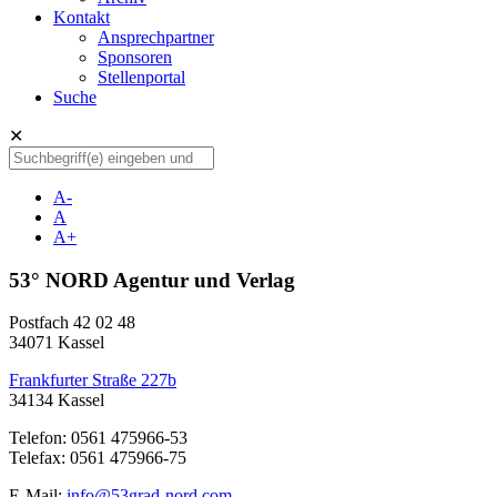
Kontakt
Ansprechpartner
Sponsoren
Stellenportal
Suche
✕
A-
A
A+
53° NORD Agentur und Verlag
Postfach 42 02 48
34071 Kassel
Frankfurter Straße 227b
34134 Kassel
Telefon: 0561 475966-53
Telefax: 0561 475966-75
E-Mail:
info@53grad-nord.com