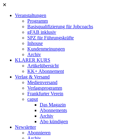
✕
Veranstaltungen
Programm
Basisqualifizierung für Jobcoachs
gFAB inklusiv
SPZ für Führungskräfte
Inhouse
Kundenmeinungen
Archiv
KLARER KURS
Artikelübersicht
KK+ Abonnement
Verlag & Versand
Medienversand
Verlagsprogramm
Frankfurter Verein
caput
Das Magazin
Abonnements
Archiv
Abo kündigen
Newsletter
Abonnieren
Archiv