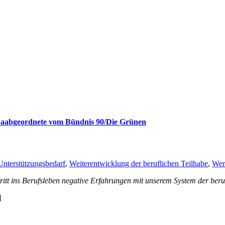
opaabgeordnete vom Bündnis 90/Die Grünen
nterstützungsbedarf
,
Weiterentwicklung der beruflichen Teilhabe
,
Wer
tritt ins Berufsleben negative Erfahrungen mit unserem System der be
]